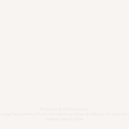
© Camino de Piedra Eventos
v. Angel García Aburto 227 entre General Piña y Héroes de Caborca, Col. Jesús Garcí
Teléfono: (662) 413 35 94